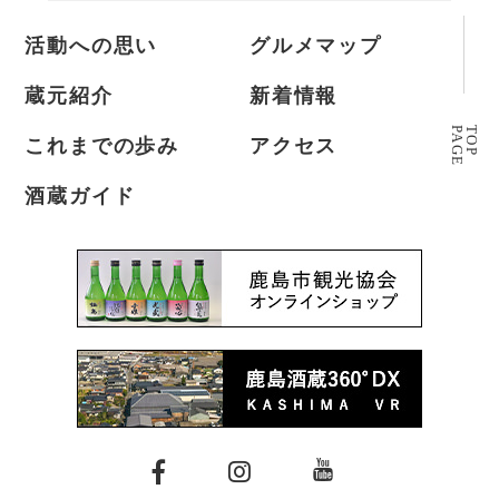
活動への思い
グルメマップ
蔵元紹介
新着情報
P
A
G
E
T
O
P
これまでの歩み
アクセス
酒蔵ガイド