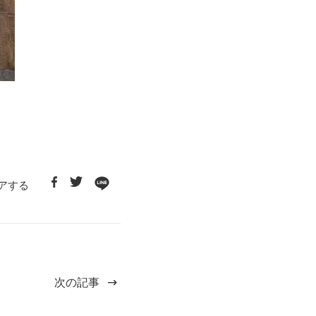
アする
次の記事