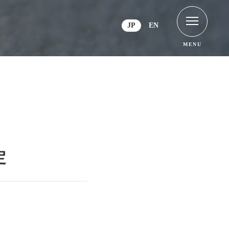
JP
EN
MENU
定