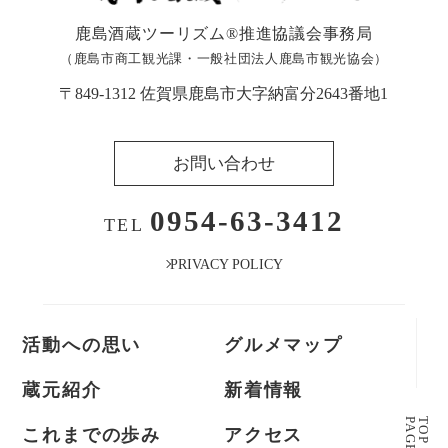
鹿島酒蔵ツーリズム®︎推進協議会事務局
（鹿島市商工観光課・一般社団法人鹿島市観光協会）
〒849-1312 佐賀県鹿島市大字納富分2643番地1
お問い合わせ
0954-63-3412
TEL
PRIVACY POLICY
活動への思い
グルメマップ
蔵元紹介
新着情報
P
A
G
E
T
O
P
これまでの歩み
アクセス